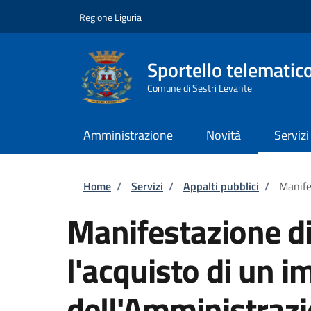
Salta al contenuto principale
Skip to footer content
Regione Liguria
Sportello telematic
Comune di Sestri Levante
Amministrazione
Novità
Servizi
Briciole di pane
Home
/
Servizi
/
Appalti pubblici
/
Manife
Manifestazione di
l'acquisto di un i
dell'Amministraz