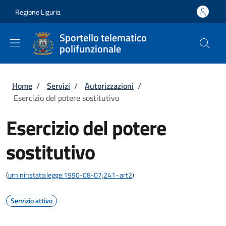
Salta al contenuto principale
Skip to footer content
Regione Liguria
Sportello telematico
polifunzionale
Briciole di pane
Home
/
Servizi
/
Autorizzazioni
/
Esercizio del potere sostitutivo
Esercizio del potere
sostitutivo
(
urn:nir:stato:legge:1990-08-07;241~art2
)
Servizio attivo