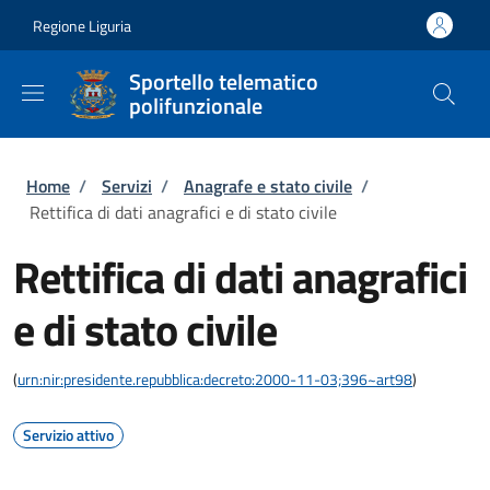
Salta al contenuto principale
Skip to footer content
Regione Liguria
Sportello telematico
polifunzionale
Briciole di pane
Home
/
Servizi
/
Anagrafe e stato civile
/
Rettifica di dati anagrafici e di stato civile
Rettifica di dati anagrafici
e di stato civile
(
urn:nir:presidente.repubblica:decreto:2000-11-03;396~art98
)
Servizio attivo