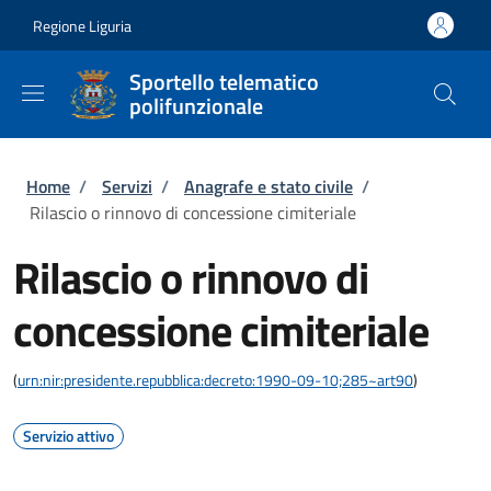
Salta al contenuto principale
Skip to footer content
Regione Liguria
Sportello telematico
polifunzionale
Briciole di pane
Home
/
Servizi
/
Anagrafe e stato civile
/
Rilascio o rinnovo di concessione cimiteriale
Rilascio o rinnovo di
concessione cimiteriale
(
urn:nir:presidente.repubblica:decreto:1990-09-10;285~art90
)
Servizio attivo