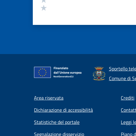
Valuta 1 stelle su 5
Sportello tel
Comune di Se
Footer menu
Area riservata
Crediti
Dichiarazione di accessibilità
Contatt
Statistiche del portale
Leggi l
Segnalazione disservizio
Piano d