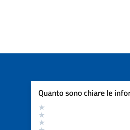
Quanto sono chiare le info
Valutazione
Valuta 5 stelle su 5
Valuta 4 stelle su 5
Valuta 3 stelle su 5
Valuta 2 stelle su 5