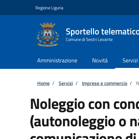
Salta al contenuto principale
Skip to footer content
Regione Liguria
Sportello telematic
Comune di Sestri Levante
Amministrazione
Novità
Servizi
Briciole di pane
Home
/
Servizi
/
Imprese e commercio
/
N
Noleggio con con
(autonoleggio o n
comunicazione di 