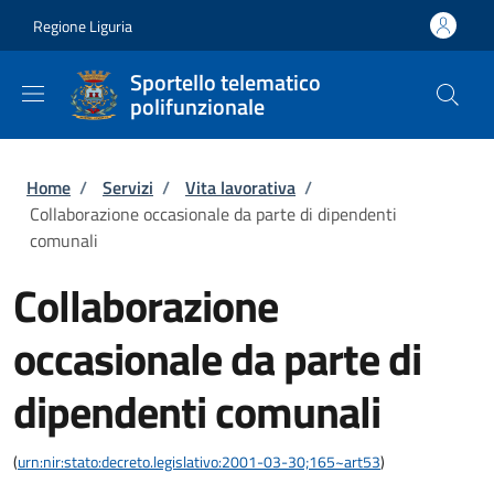
Salta al contenuto principale
Skip to footer content
Regione Liguria
Sportello telematico
polifunzionale
Briciole di pane
Home
/
Servizi
/
Vita lavorativa
/
Collaborazione occasionale da parte di dipendenti
comunali
Collaborazione
occasionale da parte di
dipendenti comunali
(
urn:nir:stato:decreto.legislativo:2001-03-30;165~art53
)