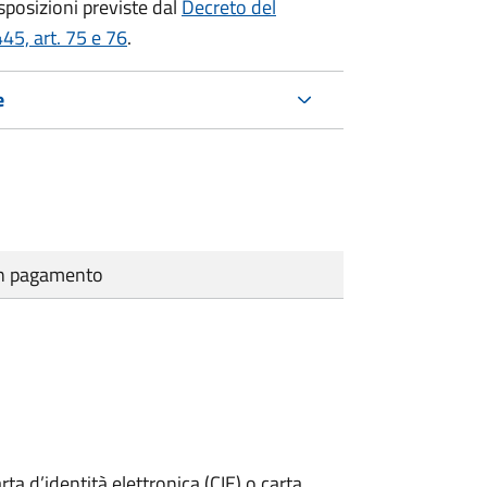
isposizioni previste dal
Decreto del
45, art. 75 e 76
.
e
cun pagamento
rta d’identità elettronica (CIE) o carta