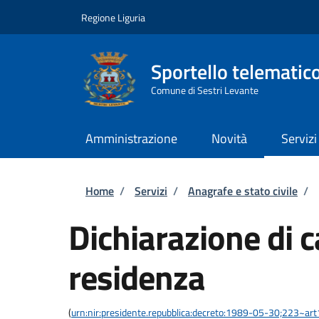
Salta al contenuto principale
Skip to footer content
Regione Liguria
Sportello telematic
Comune di Sestri Levante
Amministrazione
Novità
Servizi
Briciole di pane
Home
/
Servizi
/
Anagrafe e stato civile
/
Dichiarazione di 
residenza
(
urn:nir:presidente.repubblica:decreto:1989-05-30;223~ar