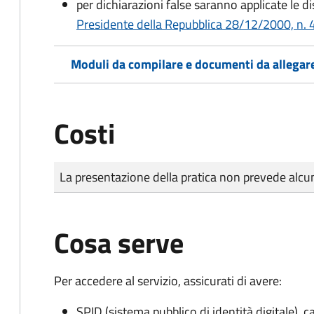
per dichiarazioni false saranno applicate le d
Presidente della Repubblica 28/12/2000, n. 4
Moduli da compilare e documenti da allegar
Costi
Tipo di pagamento
Importo
La presentazione della pratica non prevede al
Cosa serve
Per accedere al servizio, assicurati di avere:
SPID (sistema pubblico di identità digitale), ca