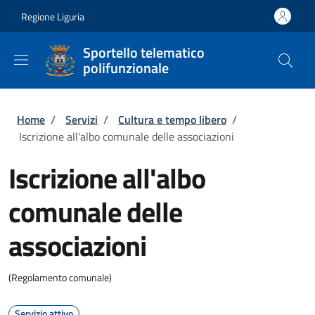
Salta al contenuto principale
Skip to footer content
Regione Liguria
Sportello telematico
polifunzionale
Briciole di pane
Home
/
Servizi
/
Cultura e tempo libero
/
Iscrizione all'albo comunale delle associazioni
Iscrizione all'albo
comunale delle
associazioni
(Regolamento comunale)
Servizio attivo