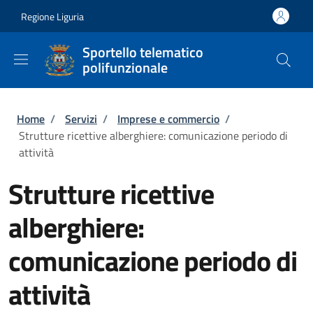
Salta al contenuto principale
Skip to footer content
Regione Liguria
Sportello telematico
polifunzionale
Briciole di pane
Home
/
Servizi
/
Imprese e commercio
/
Strutture ricettive alberghiere: comunicazione periodo di
attività
Strutture ricettive
alberghiere:
comunicazione periodo di
attività