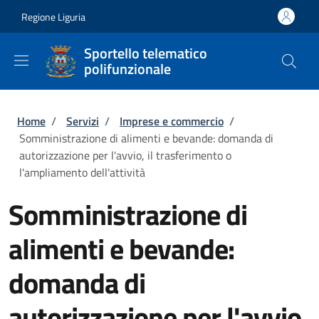
Salta al contenuto principale
Skip to footer content
Regione Liguria
Sportello telematico
polifunzionale
Briciole di pane
Home
/
Servizi
/
Imprese e commercio
/
Somministrazione di alimenti e bevande: domanda di
autorizzazione per l'avvio, il trasferimento o
l'ampliamento dell'attività
Somministrazione di
alimenti e bevande:
domanda di
autorizzazione per l'avvio,