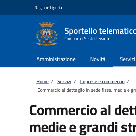
Salta al contenuto principale
Skip to footer content
Regione Liguria
Sportello telematic
Comune di Sestri Levante
Amministrazione
Novità
Servizi
Briciole di pane
Home
/
Servizi
/
Imprese e commercio
/
Commercio al dettaglio in sede fissa, medie e gr
Commercio al dett
medie e grandi str