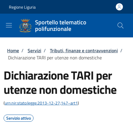
Salta al contenuto principale
Skip to footer content
Regione Liguria
Sportello telematico
polifunzionale
Briciole di pane
Home
/
Servizi
/
Tributi, finanze e contravvenzioni
/
Dichiarazione TARI per utenze non domestiche
Dichiarazione TARI per
utenze non domestiche
(
urn:nir:stato:legge:2013-12-27;147~art1
)
Servizio attivo