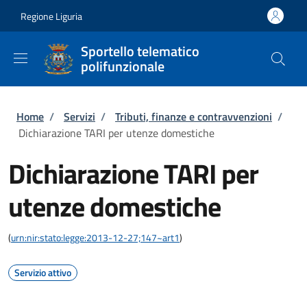
Salta al contenuto principale
Skip to footer content
Regione Liguria
Sportello telematico
polifunzionale
Briciole di pane
Home
/
Servizi
/
Tributi, finanze e contravvenzioni
/
Dichiarazione TARI per utenze domestiche
Dichiarazione TARI per
utenze domestiche
(
urn:nir:stato:legge:2013-12-27;147~art1
)
Servizio attivo