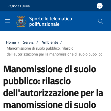
Salta al contenuto principale
Skip to footer content
Regione Liguria
Sportello telematico
polifunzionale
Briciole di pane
Home
/
Servizi
/
Ambiente
/
Manomissione di suolo pubblico: rilascio
dell'autorizzazione per la manomissione di suolo pubblico
Manomissione di suolo
pubblico: rilascio
dell'autorizzazione per la
manomissione di suolo