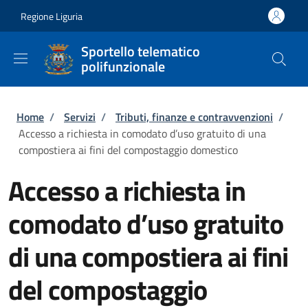
Salta al contenuto principale
Skip to footer content
Regione Liguria
Sportello telematico
polifunzionale
Briciole di pane
Home
/
Servizi
/
Tributi, finanze e contravvenzioni
/
Accesso a richiesta in comodato d’uso gratuito di una
compostiera ai fini del compostaggio domestico
Accesso a richiesta in
comodato d’uso gratuito
di una compostiera ai fini
del compostaggio