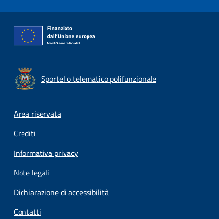
Sportello telematico polifunzionale
Footer menu
Area riservata
Crediti
Informativa privacy
Note legali
Dichiarazione di accessibilità
Contatti