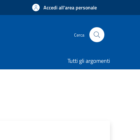
Accedi all'area personale
Cerca
Tutti gli argomenti