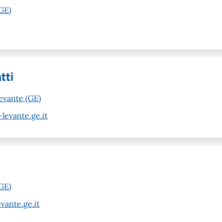
(GE)
tti
Levante (GE)
levante.ge.it
(GE)
vante.ge.it