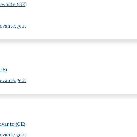
Levante (GE)
evante.ge.it
(GE)
evante.ge.it
Levante (GE)
evante.ge.it