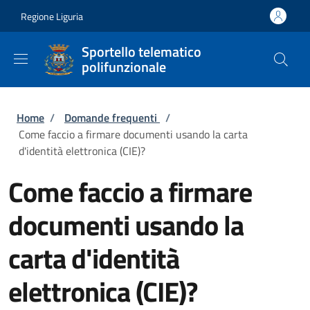
Salta al contenuto principale
Skip to footer content
Regione Liguria
Sportello telematico
polifunzionale
Briciole di pane
Home
/
Domande frequenti
/
Come faccio a firmare documenti usando la carta
d'identità elettronica (CIE)?
Come faccio a firmare
documenti usando la
carta d'identità
elettronica (CIE)?