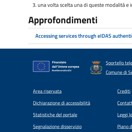
una volta scelta una di queste modalità e ins
Approfondimenti
Accessing services through eIDAS authenti
Sportello tel
Comune di Se
Footer menu
Area riservata
Crediti
Dichiarazione di accessibilità
Contatt
Statistiche del portale
Leggi l
Segnalazione disservizio
Piano d