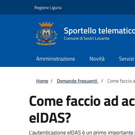
Salta al contenuto principale
Skip to footer content
Regione Liguria
Sportello telematic
Comune di Sestri Levante
Amministrazione
Novità
Servizi
Briciole di pane
Home
/
Domande frequenti
/
Come faccio a
Come faccio ad ac
eIDAS?
L’autenticazione eIDAS è un primo importante pa