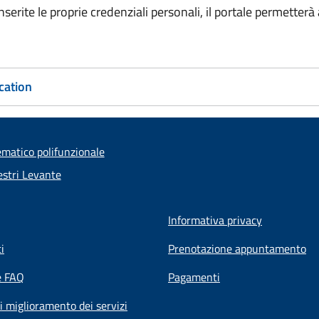
erite le proprie credenziali personali, il portale permetterà a
cation
ematico polifunzionale
stri Levante
Informativa privacy
i
Prenotazione appuntamento
e FAQ
Pagamenti
i miglioramento dei servizi