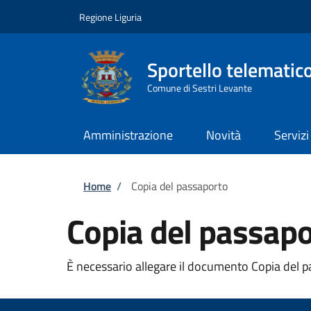
Salta al contenuto principale
Skip to footer content
Regione Liguria
Sportello telematic
Comune di Sestri Levante
Amministrazione
Novità
Servizi
Briciole di pane
Home
/
Copia del passaporto
Copia del passap
È necessario allegare il documento Copia del pa