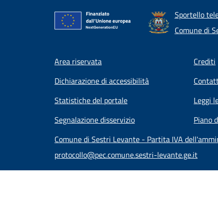
Sportello tel
Comune di Se
Footer menu
Area riservata
Crediti
Dichiarazione di accessibilità
Contatt
Statistiche del portale
Leggi l
Segnalazione disservizio
Piano d
Comune di Sestri Levante - Partita IVA dell'amm
protocollo@pec.comune.sestri-levante.ge.it