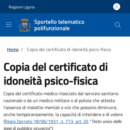
Salta al contenuto principale
Skip to footer content
Regione Liguria
Sportello telematico
polifunzionale
Briciole di pane
Home
/
Copia del certificato di idoneità psico-fisica
Copia del certificato di
idoneità psico-fisica
Copia del certificato medico rilasciato dal servizio sanitario
nazionale o da un medico militare o di polizia che attesta
l'assenza di malattie mentali o vizi che possono diminuire,
anche temporaneamente, la capacità di intendere e di volere
(
Regio Decreto 18/06/1931, n. 773, art. 35
"
Testo unico delle
leggi di pubblica sicurezza
").