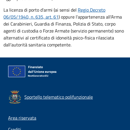
La licenza di porto d'armi (ai sensi del
Regio Decreto
06/05/1940, n. 635, art. 61
) oppure l'appartenenza all'Arma
dei Carabinieri, Guardia di Finanza, Polizia di Stato, corpo
agenti di custodia o Forze Armate (servizio permanente) sono
alternativi al certificato di idoneità psico-fisica rilasciata
dall'autorità sanitaria competente.
Sportello telematico polifunzionale
Footer menu
Area riservata
Crediti