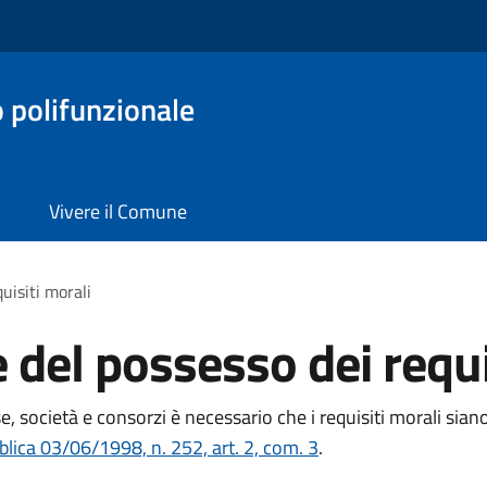
o polifunzionale
Vivere il Comune
uisiti morali
 del possesso dei requi
se, società e consorzi è necessario che i requisiti morali siano
lica 03/06/1998, n. 252, art. 2, com. 3
.