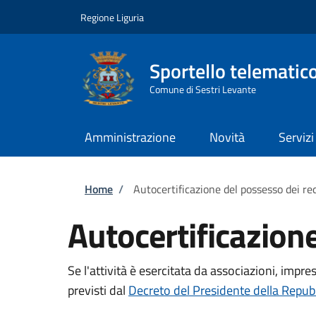
Salta al contenuto principale
Skip to footer content
Regione Liguria
Sportello telematic
Comune di Sestri Levante
Amministrazione
Novità
Servizi
Briciole di pane
Home
/
Autocertificazione del possesso dei req
Autocertificazione
Se l'attività è esercitata da associazioni, impre
previsti dal
Decreto del Presidente della Repubb