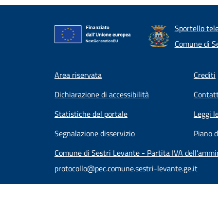
Sportello tel
Comune di Se
Footer menu
Area riservata
Crediti
Dichiarazione di accessibilità
Contatt
Statistiche del portale
Leggi l
Segnalazione disservizio
Piano d
Comune di Sestri Levante - Partita IVA dell'amm
protocollo@pec.comune.sestri-levante.ge.it