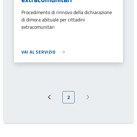
Procedimento di rinnovo della dichiarazione
di dimora abituale per cittadini
extracomunitari
VAI AL SERVIZIO
Pagina attuale
2
Pagina precedente
Prossima pagina