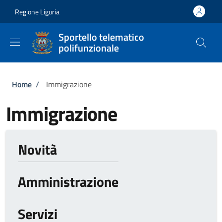
Salta al contenuto principale
Skip to footer content
Regione Liguria
Sportello telematico
polifunzionale
Briciole di pane
Home
/
Immigrazione
Immigrazione
Novità
Amministrazione
Servizi