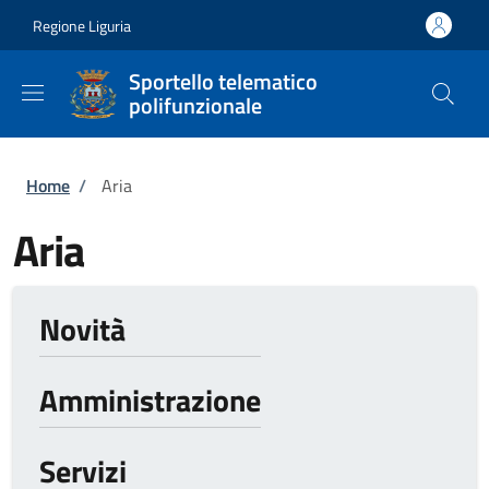
Salta al contenuto principale
Skip to footer content
Regione Liguria
Sportello telematico
polifunzionale
Briciole di pane
Home
/
Aria
Aria
Novità
Amministrazione
Servizi