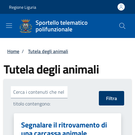
Salta al contenuto principale
Skip to footer content
Regione Liguria
Sportello telematico
polifunzionale
Briciole di pane
Home
/
Tutela degli animali
Tutela degli animali
Cerca i contenuti che nel
titolo contengono:
Segnalare il ritrovamento di
una carcassa animale