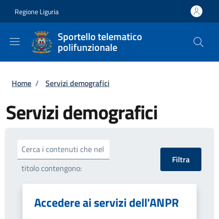
Salta al contenuto principale
Skip to footer content
Regione Liguria
Sportello telematico
polifunzionale
Briciole di pane
Home
/
Servizi demografici
Servizi demografici
Cerca i contenuti che nel
titolo contengono:
Accedere ai servizi dell'ANPR