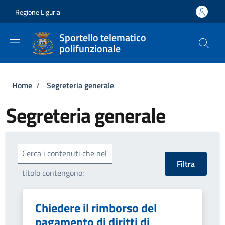
Salta al contenuto principale
Skip to footer content
Regione Liguria
Sportello telematico
polifunzionale
Briciole di pane
Home
/
Segreteria generale
Segreteria generale
Cerca i contenuti che nel
titolo contengono:
Chiedere il rimborso del
pagamento di diritti di