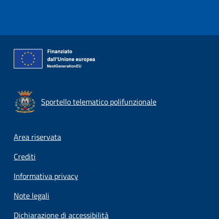
Sportello telematico polifunzionale
Footer menu
Area riservata
Crediti
Informativa privacy
Note legali
Dichiarazione di accessibilità