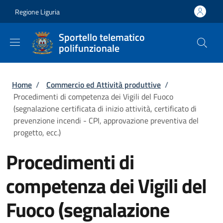
Salta al contenuto principale
Skip to footer content
Regione Liguria
Sportello telematico
polifunzionale
Briciole di pane
Home
/
Commercio ed Attività produttive
/
Procedimenti di competenza dei Vigili del Fuoco
(segnalazione certificata di inizio attività, certificato di
prevenzione incendi - CPI, approvazione preventiva del
progetto, ecc.)
Procedimenti di
competenza dei Vigili del
Fuoco (segnalazione