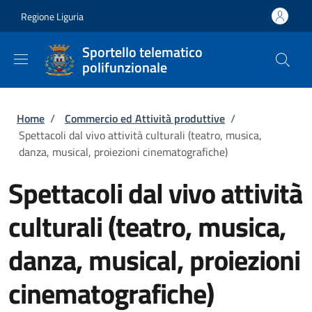
Salta al contenuto principale
Skip to footer content
Regione Liguria
Sportello telematico
polifunzionale
Briciole di pane
Home
/
Commercio ed Attività produttive
/
Spettacoli dal vivo attività culturali (teatro, musica,
danza, musical, proiezioni cinematografiche)
Spettacoli dal vivo attività
culturali (teatro, musica,
danza, musical, proiezioni
cinematografiche)