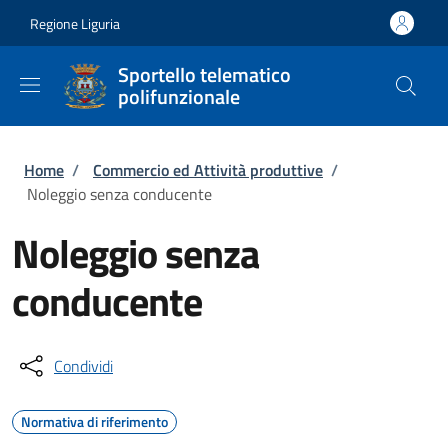
Salta al contenuto principale
Skip to footer content
Regione Liguria
Sportello telematico
polifunzionale
Briciole di pane
Home
/
Commercio ed Attività produttive
/
Noleggio senza conducente
Noleggio senza
conducente
Condividi
Normativa di riferimento