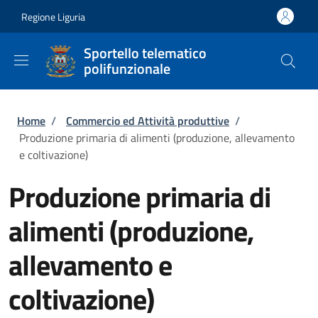
Salta al contenuto principale
Skip to footer content
Regione Liguria
Sportello telematico
polifunzionale
Briciole di pane
Home
/
Commercio ed Attività produttive
/
Produzione primaria di alimenti (produzione, allevamento
e coltivazione)
Produzione primaria di
alimenti (produzione,
allevamento e
coltivazione)