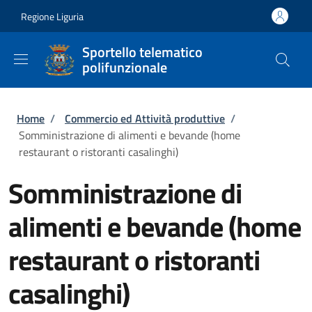
Salta al contenuto principale
Skip to footer content
Regione Liguria
Sportello telematico
polifunzionale
Briciole di pane
Home
/
Commercio ed Attività produttive
/
Somministrazione di alimenti e bevande (home
restaurant o ristoranti casalinghi)
Somministrazione di
alimenti e bevande (home
restaurant o ristoranti
casalinghi)