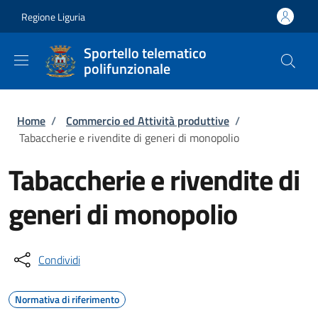
Salta al contenuto principale
Skip to footer content
Regione Liguria
Sportello telematico
polifunzionale
Briciole di pane
Home
/
Commercio ed Attività produttive
/
Tabaccherie e rivendite di generi di monopolio
Tabaccherie e rivendite di
generi di monopolio
Condividi
Normativa di riferimento