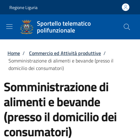
Salta al contenuto principale
Skip to footer content
Regione Liguria
Sportello telematico
polifunzionale
Briciole di pane
Home
/
Commercio ed Attività produttive
/
Somministrazione di alimenti e bevande (presso il
domicilio dei consumatori)
Somministrazione di
alimenti e bevande
(presso il domicilio dei
consumatori)