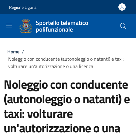
Salta al contenuto principale
Skip to footer content
Regione Liguria
Sportello telematico
polifunzionale
Briciole di pane
Home
/
Noleggio con conducente (autonoleggio o natanti) e taxi:
volturare un'autorizzazione o una licenza
Noleggio con conducente
(autonoleggio o natanti) e
taxi: volturare
un'autorizzazione o una