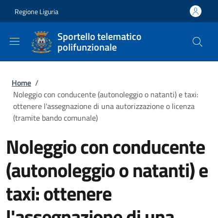
Salta al contenuto principale
Skip to footer content
Regione Liguria
Sportello telematico
polifunzionale
Briciole di pane
Home
/
Noleggio con conducente (autonoleggio o natanti) e taxi:
ottenere l'assegnazione di una autorizzazione o licenza
(tramite bando comunale)
Noleggio con conducente
(autonoleggio o natanti) e
taxi: ottenere
l'assegnazione di una