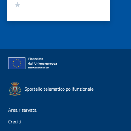
Valuta 1 stelle su 5
Sportello telematico polifunzionale
Footer menu
Area riservata
Crediti