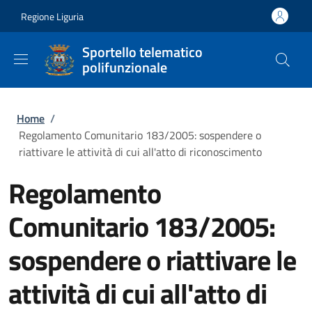
Salta al contenuto principale
Skip to footer content
Regione Liguria
Sportello telematico
polifunzionale
Briciole di pane
Home
/
Regolamento Comunitario 183/2005: sospendere o
riattivare le attività di cui all'atto di riconoscimento
Regolamento
Comunitario 183/2005:
sospendere o riattivare le
attività di cui all'atto di