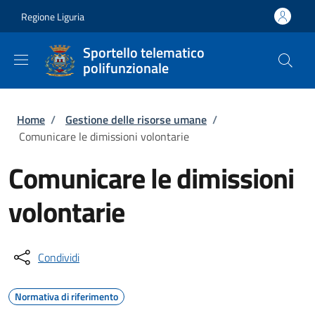
Salta al contenuto principale
Skip to footer content
Regione Liguria
Sportello telematico
polifunzionale
Briciole di pane
Home
/
Gestione delle risorse umane
/
Comunicare le dimissioni volontarie
Comunicare le dimissioni
volontarie
Condividi
Normativa di riferimento