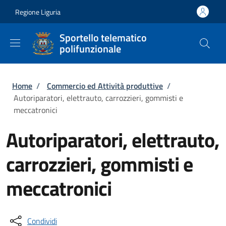
Salta al contenuto principale
Skip to footer content
Regione Liguria
Sportello telematico
polifunzionale
Briciole di pane
Home
/
Commercio ed Attività produttive
/
Autoriparatori, elettrauto, carrozzieri, gommisti e
meccatronici
Autoriparatori, elettrauto,
carrozzieri, gommisti e
meccatronici
Condividi