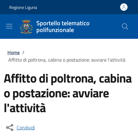
Salta al contenuto principale
Skip to footer content
Regione Liguria
Sportello telematico
polifunzionale
Briciole di pane
Home
/
Affitto di poltrona, cabina o postazione: avviare l'attività
Affitto di poltrona, cabina
o postazione: avviare
l'attività
Condividi