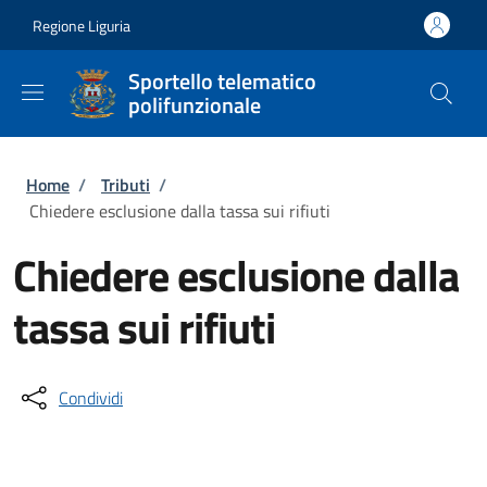
Salta al contenuto principale
Skip to footer content
Regione Liguria
Sportello telematico
polifunzionale
Briciole di pane
Home
/
Tributi
/
Chiedere esclusione dalla tassa sui rifiuti
Chiedere esclusione dalla
tassa sui rifiuti
Condividi