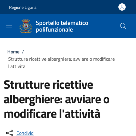
Salta al contenuto principale
Skip to footer content
Regione Liguria
Sportello telematico
polifunzionale
Briciole di pane
Home
/
Strutture ricettive alberghiere: avviare o modificare
l'attività
Strutture ricettive
alberghiere: avviare o
modificare l'attività
Condividi