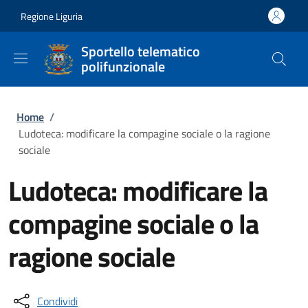
Salta al contenuto principale
Skip to footer content
Regione Liguria
Sportello telematico
polifunzionale
Briciole di pane
Home
/
Ludoteca: modificare la compagine sociale o la ragione
sociale
Ludoteca: modificare la
compagine sociale o la
ragione sociale
Condividi