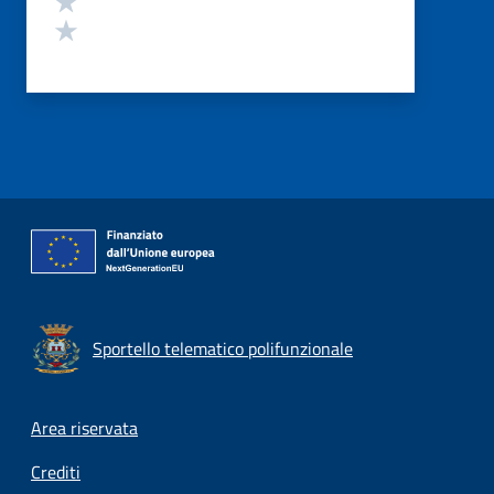
Valuta 1 stelle su 5
Sportello telematico polifunzionale
Footer menu
Area riservata
Crediti