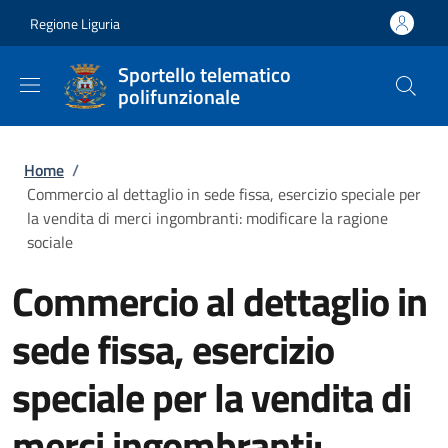
Salta al contenuto principale
Skip to footer content
Regione Liguria
Sportello telematico
polifunzionale
Briciole di pane
Home
/
Commercio al dettaglio in sede fissa, esercizio speciale per
la vendita di merci ingombranti: modificare la ragione
sociale
Commercio al dettaglio in
sede fissa, esercizio
speciale per la vendita di
merci ingombranti: