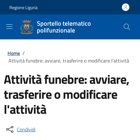
Salta al contenuto principale
Skip to footer content
Regione Liguria
Sportello telematico
polifunzionale
Briciole di pane
Home
/
Attività funebre: avviare, trasferire o modificare l'attività
Attività funebre: avviare,
trasferire o modificare
l'attività
Condividi