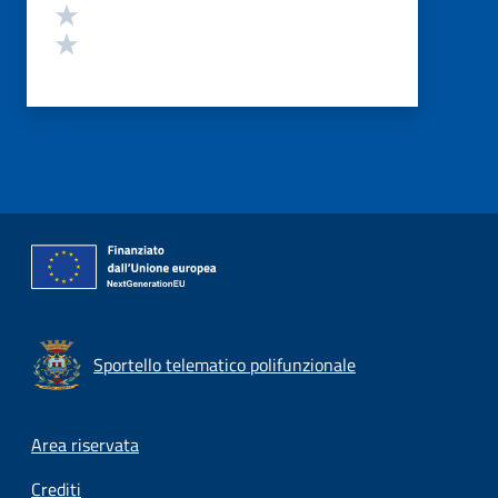
Valuta 2 stelle su 5
Valuta 1 stelle su 5
Sportello telematico polifunzionale
Footer menu
Area riservata
Crediti