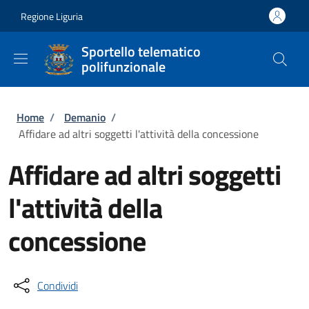
Salta al contenuto principale
Skip to footer content
Regione Liguria
Sportello telematico
polifunzionale
Briciole di pane
Home
/
Demanio
/
Affidare ad altri soggetti l'attività della concessione
Affidare ad altri soggetti
l'attività della
concessione
Condividi