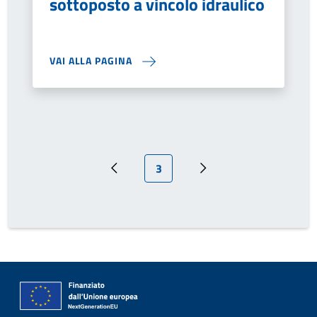
sottoposto a vincolo idraulico
VAI ALLA PAGINA
Pagina attuale
3
Pagina precedente
Prossima pagina