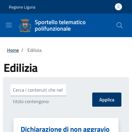
Salta al contenuto principale
Skip to footer content
Regione Liguria
Sportello telematico
polifunzionale
Briciole di pane
Home
/
Edilizia
Edilizia
Cerca i contenuti che nel
titolo contengono:
Dichiarazione di non aggravio