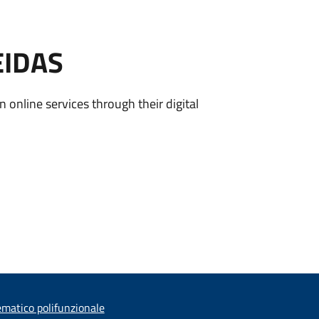
EIDAS
n online services through their digital
ematico polifunzionale