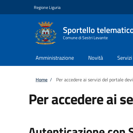
Salta al contenuto principale
Skip to footer content
Regione Liguria
Sportello telematic
Comune di Sestri Levante
Amministrazione
Novità
Servizi
Briciole di pane
Home
/
Per accedere ai servizi del portale dev
Per accedere ai se
Autenticazione con 