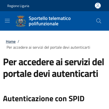
Salta al contenuto principale
Skip to footer content
Regione Liguria
Sportello telematico
polifunzionale
Briciole di pane
Home
/
Per accedere ai servizi del portale devi autenticarti
Per accedere ai servizi del
portale devi autenticarti
Autenticazione con SPID